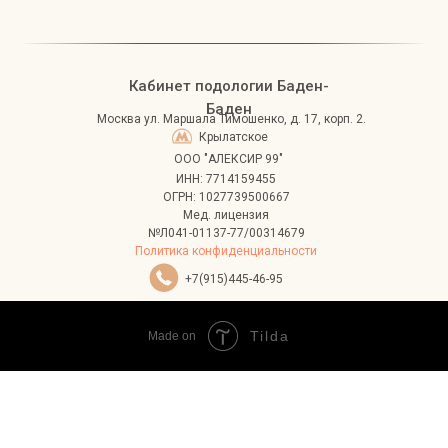
Кабинет подологии Баден-
Баден
Москва
ул. Маршала Тимошенко, д. 17, корп. 2.
Крылатское
ООО "АЛЕКСИР 99"
ИНН: 7714159455
ОГРН: 1027739500667
Мед. лицензия
№Л041-01137-77/00314679
Политика конфиденциальности
+7(915)445-46-95
Tilda
Made on