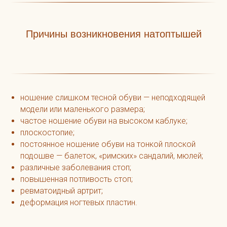
Причины возникновения натоптышей
протокол лечения
избавление от мозолей
здоровые ноги
ношение слишком тесной обуви — неподходящей
улучшение качества жизни
модели или маленького размера;
частое ношение обуви на высоком каблуке;
плоскостопие;
постоянное ношение обуви на тонкой плоской
подошве — балеток, «римских» сандалий, мюлей;
различные заболевания стоп;
повышенная потливость стоп;
ревматоидный артрит;
деформация ногтевых пластин.