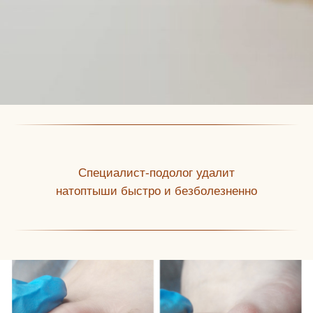
Специалист-подолог удалит
натоптыши быстро и безболезненно